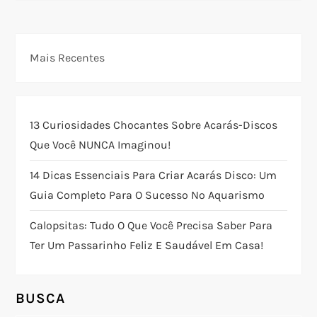
e
g
Mais Recentes
a
ç
13 Curiosidades Chocantes Sobre Acarás-Discos
Que Você NUNCA Imaginou!
ã
14 Dicas Essenciais Para Criar Acarás Disco: Um
o
Guia Completo Para O Sucesso No Aquarismo
d
Calopsitas: Tudo O Que Você Precisa Saber Para
Ter Um Passarinho Feliz E Saudável Em Casa!
e
P
BUSCA