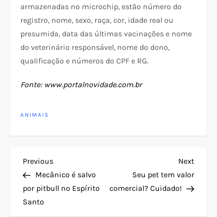
armazenadas no microchip, estão número do
registro, nome, sexo, raça, cor, idade real ou
presumida, data das últimas vacinações e nome
do veterinário responsável, nome do dono,
qualificação e números do CPF e RG.
Fonte: www.portalnovidade.com.br
ANIMAIS
N
Previous
Next
Previous
Next
Post
Post
Mecânico é salvo
Seu pet tem valor
a
por pitbull no Espírito
comercial? Cuidado!
Santo
v