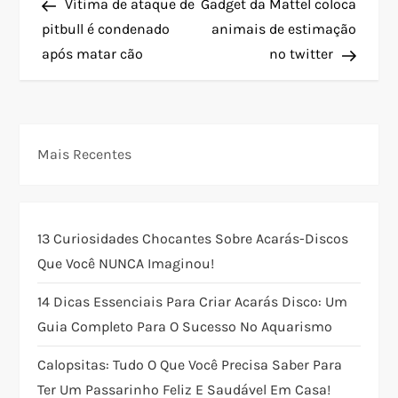
Post
Post
Vítima de ataque de
Gadget da Mattel coloca
a
pitbull é condenado
animais de estimação
após matar cão
no twitter
v
e
g
Mais Recentes
a
ç
13 Curiosidades Chocantes Sobre Acarás-Discos
Que Você NUNCA Imaginou!
ã
14 Dicas Essenciais Para Criar Acarás Disco: Um
o
Guia Completo Para O Sucesso No Aquarismo
d
Calopsitas: Tudo O Que Você Precisa Saber Para
Ter Um Passarinho Feliz E Saudável Em Casa!