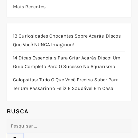
Mais Recentes
a
ç
13 Curiosidades Chocantes Sobre Acarás-Discos
ã
Que Você NUNCA Imaginou!
o
14 Dicas Essenciais Para Criar Acarás Disco: Um
Guia Completo Para O Sucesso No Aquarismo
d
Calopsitas: Tudo O Que Você Precisa Saber Para
e
Ter Um Passarinho Feliz E Saudável Em Casa!
P
o
BUSCA
Pesquisar
s
por: