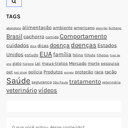
t
TAGS
alimentação
ambiente
americano
abandono
bichano
atenção
Brasil
Comportamento
cachorro
comida
doenças
doença
cuidados
Estados
dicas
dica
EUA
família
Unidos
estudo
felino
filhote
filhotes
final de
gato
Lei
maus-tratos
Mercado
morte
pesquisa
higiene
ano
polícia
Produtos
proteção
raça
ração
pet
pet shop
projeto
Saúde
tratamento
segurança
veterinária
São Paulo
veterinário
vídeos
O que você achou desse conteúdo?