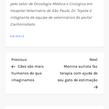
pelo setor de Oncologia Médica e Cirúrgica em
Hospital Veterinário de São Paulo. Dr. Toyota é
integrante da equipe de veterinários do portal
CachorroGato.
ANIMAIS
N
Previous
Next
Previous
Next
Post
Post
Cães são mais
Menina autista faz
a
humanos do que
terapia com ajuda de
imaginamos
seu gato de estimação
v
e
g