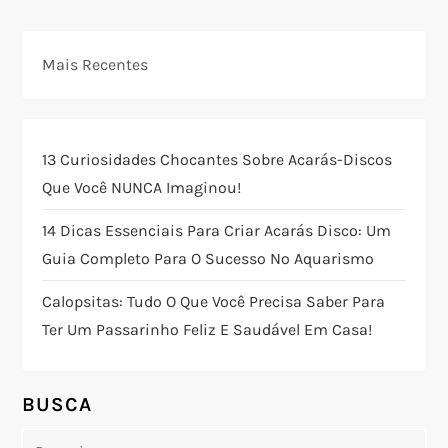
g
Mais Recentes
a
ç
13 Curiosidades Chocantes Sobre Acarás-Discos
ã
Que Você NUNCA Imaginou!
o
14 Dicas Essenciais Para Criar Acarás Disco: Um
Guia Completo Para O Sucesso No Aquarismo
d
Calopsitas: Tudo O Que Você Precisa Saber Para
e
Ter Um Passarinho Feliz E Saudável Em Casa!
P
o
BUSCA
Pesquisar