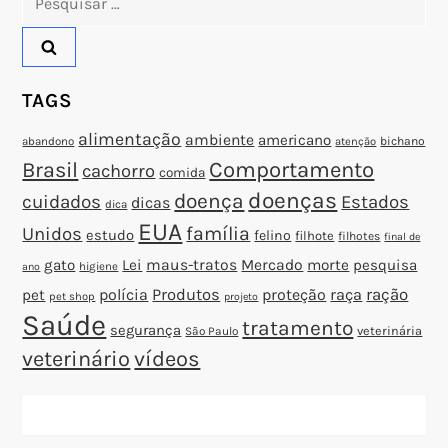
s
por:
t
TAGS
alimentação
ambiente
americano
abandono
bichano
atenção
Brasil
Comportamento
cachorro
comida
doenças
doença
cuidados
Estados
dicas
dica
EUA
família
Unidos
estudo
felino
filhote
filhotes
final de
gato
Lei
maus-tratos
Mercado
morte
pesquisa
higiene
ano
polícia
Produtos
proteção
raça
ração
pet
pet shop
projeto
Saúde
tratamento
segurança
veterinária
São Paulo
veterinário
vídeos