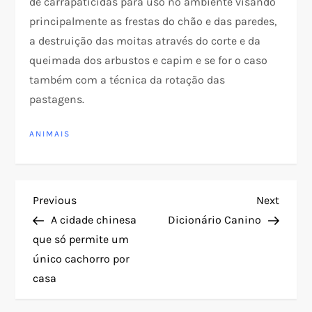
de carrapaticidas para uso no ambiente visando
principalmente as frestas do chão e das paredes,
a destruição das moitas através do corte e da
queimada dos arbustos e capim e se for o caso
também com a técnica da rotação das
pastagens.
ANIMAIS
N
Previous
Next
Previous
Next
Post
Post
A cidade chinesa
Dicionário Canino
a
que só permite um
único cachorro por
v
casa
e