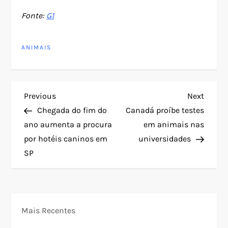
Fonte:
G1
ANIMAIS
N
Previous
Next
Previous
Next
Post
Post
Chegada do fim do
Canadá proíbe testes
a
ano aumenta a procura
em animais nas
por hotéis caninos em
universidades
v
SP
e
g
Mais Recentes
a