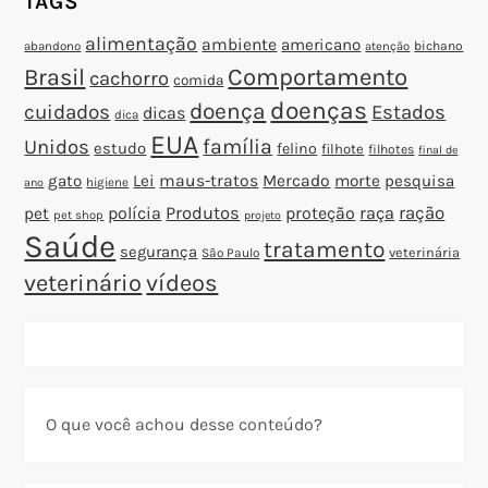
TAGS
alimentação
ambiente
americano
abandono
bichano
atenção
Brasil
Comportamento
cachorro
comida
doenças
doença
cuidados
Estados
dicas
dica
EUA
família
Unidos
estudo
felino
filhote
filhotes
final de
gato
Lei
maus-tratos
Mercado
morte
pesquisa
higiene
ano
polícia
Produtos
proteção
raça
ração
pet
pet shop
projeto
Saúde
tratamento
segurança
veterinária
São Paulo
veterinário
vídeos
O que você achou desse conteúdo?