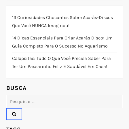
ç
13 Curiosidades Chocantes Sobre Acarás-Discos
ã
Que Você NUNCA Imaginou!
o
14 Dicas Essenciais Para Criar Acarás Disco: Um
Guia Completo Para O Sucesso No Aquarismo
d
Calopsitas: Tudo O Que Você Precisa Saber Para
e
Ter Um Passarinho Feliz E Saudável Em Casa!
P
o
BUSCA
Pesquisar
s
por:
t