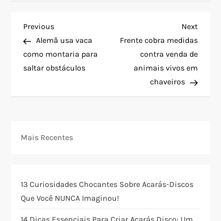
N
Previous
Next
Previous
Next
Post
Post
Alemã usa vaca
Frente cobra medidas
a
como montaria para
contra venda de
saltar obstáculos
animais vivos em
v
chaveiros
e
g
Mais Recentes
a
ç
13 Curiosidades Chocantes Sobre Acarás-Discos
ã
Que Você NUNCA Imaginou!
o
14 Dicas Essenciais Para Criar Acarás Disco: Um