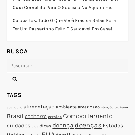
Guia Completo Para O Sucesso No Aquarismo
d
Calopsitas: Tudo O Que Você Precisa Saber Para
e
Ter Um Passarinho Feliz E Saudável Em Casa!
P
o
BUSCA
Pesquisar
s
por:
t
TAGS
alimentação
ambiente
americano
abandono
bichano
atenção
Brasil
Comportamento
cachorro
comida
doenças
doença
cuidados
Estados
dicas
dica
EUA