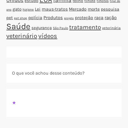
família
Unidos
estudo
felino
filhote
filhotes
final de
gato
Lei
maus-tratos
Mercado
morte
pesquisa
higiene
ano
polícia
Produtos
proteção
raça
ração
pet
pet shop
projeto
Saúde
tratamento
segurança
veterinária
São Paulo
veterinário
vídeos
O que você achou desse conteúdo?
★