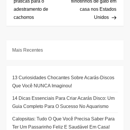
a
práticas para o
filhotinhos de gato em
adestramento de
casa nos Estados
v
cachorros
Unidos
e
g
Mais Recentes
a
ç
13 Curiosidades Chocantes Sobre Acarás-Discos
ã
Que Você NUNCA Imaginou!
o
14 Dicas Essenciais Para Criar Acarás Disco: Um
Guia Completo Para O Sucesso No Aquarismo
d
Calopsitas: Tudo O Que Você Precisa Saber Para
e
Ter Um Passarinho Feliz E Saudável Em Casa!