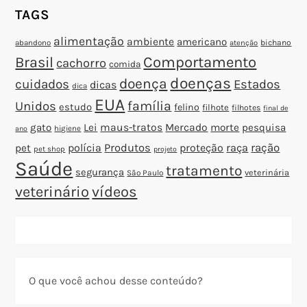
TAGS
alimentação
ambiente
americano
abandono
bichano
atenção
Brasil
Comportamento
cachorro
comida
doenças
doença
cuidados
Estados
dicas
dica
EUA
família
Unidos
estudo
felino
filhote
filhotes
final de
gato
Lei
maus-tratos
Mercado
morte
pesquisa
higiene
ano
polícia
Produtos
proteção
raça
ração
pet
pet shop
projeto
Saúde
tratamento
segurança
veterinária
São Paulo
veterinário
vídeos
O que você achou desse conteúdo?