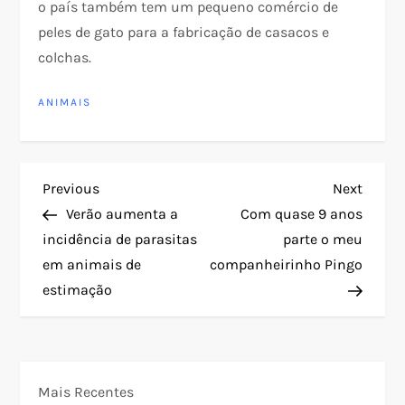
o país também tem um pequeno comércio de
peles de gato para a fabricação de casacos e
colchas.
ANIMAIS
N
Previous
Next
Previous
Next
Post
Post
Verão aumenta a
Com quase 9 anos
a
incidência de parasitas
parte o meu
em animais de
companheirinho Pingo
v
estimação
e
g
Mais Recentes