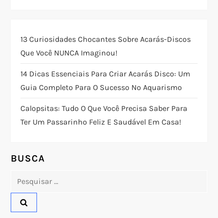
a
ç
13 Curiosidades Chocantes Sobre Acarás-Discos
ã
Que Você NUNCA Imaginou!
o
14 Dicas Essenciais Para Criar Acarás Disco: Um
Guia Completo Para O Sucesso No Aquarismo
d
Calopsitas: Tudo O Que Você Precisa Saber Para
e
Ter Um Passarinho Feliz E Saudável Em Casa!
P
o
BUSCA
Pesquisar
s
por:
t