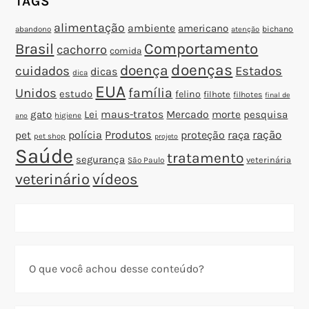
TAGS
alimentação
ambiente
americano
abandono
bichano
atenção
Brasil
Comportamento
cachorro
comida
doenças
doença
cuidados
Estados
dicas
dica
EUA
família
Unidos
estudo
felino
filhote
filhotes
final de
gato
Lei
maus-tratos
Mercado
morte
pesquisa
higiene
ano
polícia
Produtos
proteção
raça
ração
pet
pet shop
projeto
Saúde
tratamento
segurança
veterinária
São Paulo
veterinário
vídeos
O que você achou desse conteúdo?