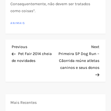
Consequentemente, não devem ser tratados
como coisas”.
ANIMAIS
N
Previous
Next
Previous
Next
Post
Post
Pet Fair 2014 cheia
Primeira SP Dog Run –
a
de novidades
Cãorrida reúne atletas
caninos e seus donos
v
e
g
Mais Recentes
a