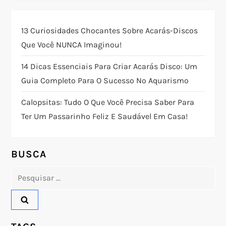
ç
13 Curiosidades Chocantes Sobre Acarás-Discos
ã
Que Você NUNCA Imaginou!
o
14 Dicas Essenciais Para Criar Acarás Disco: Um
Guia Completo Para O Sucesso No Aquarismo
d
Calopsitas: Tudo O Que Você Precisa Saber Para
e
Ter Um Passarinho Feliz E Saudável Em Casa!
P
o
BUSCA
Pesquisar
s
por:
t