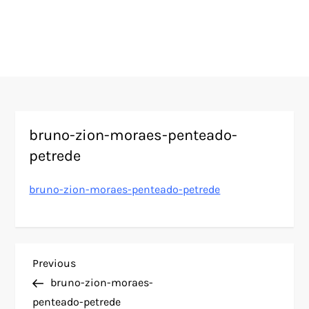
bruno-zion-moraes-penteado-
petrede
bruno-zion-moraes-penteado-petrede
N
Previous
Previous
Post
bruno-zion-moraes-
a
penteado-petrede