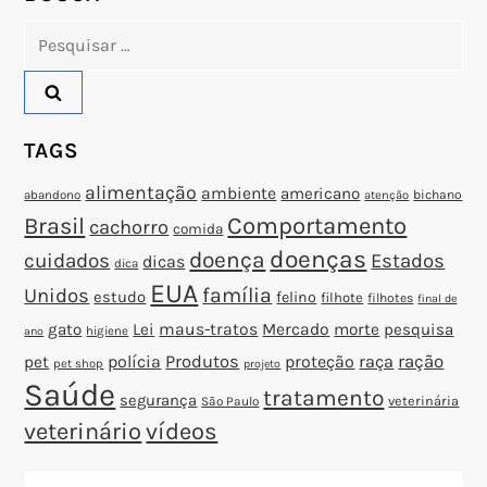
P
Pesquisar
o
por:
s
TAGS
t
alimentação
ambiente
americano
abandono
bichano
atenção
Brasil
Comportamento
cachorro
comida
doenças
doença
cuidados
Estados
dicas
dica
EUA
família
Unidos
estudo
felino
filhote
filhotes
final de
gato
Lei
maus-tratos
Mercado
morte
pesquisa
higiene
ano
polícia
Produtos
proteção
raça
ração
pet
pet shop
projeto
Saúde
tratamento
segurança
veterinária
São Paulo
veterinário
vídeos