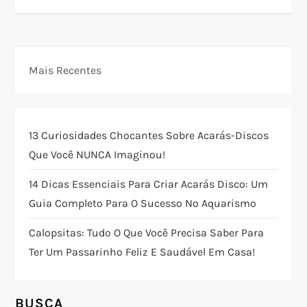
v
e
Mais Recentes
g
a
13 Curiosidades Chocantes Sobre Acarás-Discos
ç
Que Você NUNCA Imaginou!
ã
14 Dicas Essenciais Para Criar Acarás Disco: Um
Guia Completo Para O Sucesso No Aquarismo
o
Calopsitas: Tudo O Que Você Precisa Saber Para
d
Ter Um Passarinho Feliz E Saudável Em Casa!
e
BUSCA