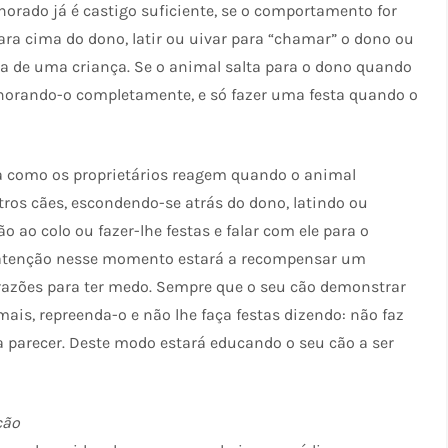
orado já é castigo suficiente, se o comportamento for
para cima do dono, latir ou uivar para “chamar” o dono ou
a de uma criança. Se o animal salta para o dono quando
ignorando-o completamente, e só fazer uma festa quando o
ma como os proprietários reagem quando o animal
os cães, escondendo-se atrás do dono, latindo ou
 ao colo ou fazer-lhe festas e falar com ele para o
he atenção nesse momento estará a recompensar um
razões para ter medo. Sempre que o seu cão demonstrar
ais, repreenda-o e não lhe faça festas dizendo: não faz
a parecer. Deste modo estará educando o seu cão a ser
cão