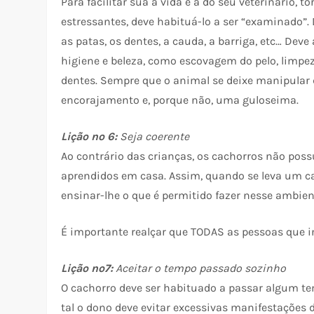
Para facilitar sua a vida e a do seu veterinário
estressantes, deve habituá-lo a ser “examinado”
as patas, os dentes, a cauda, a barriga, etc… Dev
higiene e beleza, como escovagem do pelo, limpe
dentes. Sempre que o animal se deixe manipular 
encorajamento e, porque não, uma guloseima.
Lição nº 6:
Seja coerente
Ao contrário das crianças, os cachorros não po
aprendidos em casa. Assim, quando se leva um c
ensinar-lhe o que é permitido fazer nesse ambient
É importante realçar que TODAS as pessoas que 
Lição nº7:
Aceitar o tempo passado sozinho
O cachorro deve ser habituado a passar algum te
tal o dono deve evitar excessivas manifestações 