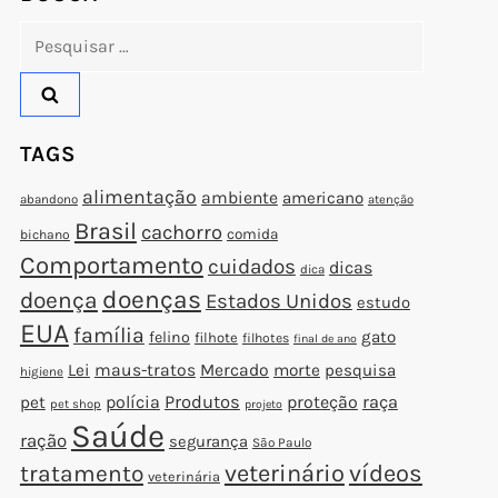
Pesquisar
por:
TAGS
alimentação
ambiente
americano
abandono
atenção
Brasil
cachorro
comida
bichano
Comportamento
cuidados
dicas
dica
doenças
doença
Estados Unidos
estudo
EUA
família
gato
felino
filhote
filhotes
final de ano
Lei
maus-tratos
Mercado
morte
pesquisa
higiene
polícia
Produtos
proteção
raça
pet
pet shop
projeto
Saúde
ração
segurança
São Paulo
veterinário
vídeos
tratamento
veterinária