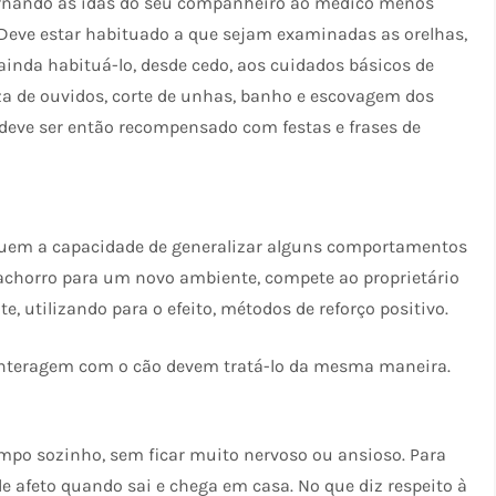
, tornando as idas do seu companheiro ao médico menos
. Deve estar habituado a que sejam examinadas as orelhas,
e ainda habituá-lo, desde cedo, aos cuidados básicos de
za de ouvidos, corte de unhas, banho e escovagem dos
deve ser então recompensado com festas e frases de
ssuem a capacidade de generalizar alguns comportamentos
achorro para um novo ambiente, compete ao proprietário
e, utilizando para o efeito, métodos de reforço positivo.
interagem com o cão devem tratá-lo da mesma maneira.
mpo sozinho, sem ficar muito nervoso ou ansioso. Para
de afeto quando sai e chega em casa. No que diz respeito à