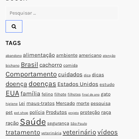
Pesquisar
por:
TAGS
alimentação
ambiente
americano
abandono
atenção
Brasil
cachorro
comida
bichano
Comportamento
cuidados
dicas
dica
doenças
doença
Estados Unidos
estudo
EUA
família
gato
felino
filhote
filhotes
final de ano
Lei
maus-tratos
Mercado
morte
pesquisa
higiene
polícia
Produtos
proteção
raça
pet
pet shop
projeto
Saúde
ração
segurança
São Paulo
veterinário
vídeos
tratamento
veterinária