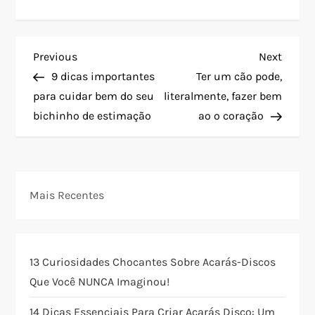
N
Previous
Next
Previous
Next
Post
Post
9 dicas importantes
Ter um cão pode,
a
para cuidar bem do seu
literalmente, fazer bem
bichinho de estimação
ao o coração
v
e
g
Mais Recentes
a
ç
13 Curiosidades Chocantes Sobre Acarás-Discos
Que Você NUNCA Imaginou!
ã
14 Dicas Essenciais Para Criar Acarás Disco: Um