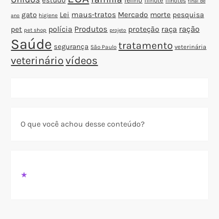
felino
filhote
filhotes
final de
gato
Lei
maus-tratos
Mercado
morte
pesquisa
higiene
ano
polícia
Produtos
proteção
raça
ração
pet
pet shop
projeto
Saúde
tratamento
segurança
veterinária
São Paulo
veterinário
vídeos
O que você achou desse conteúdo?
★