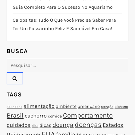
o
Guia Completo Para O Sucesso No Aquarismo
d
Calopsitas: Tudo O Que Você Precisa Saber Para
Ter Um Passarinho Feliz E Saudável Em Casa!
e
P
BUSCA
o
Pesquisar
por:
s
t
TAGS
alimentação
ambiente
americano
abandono
bichano
atenção
Brasil
Comportamento
cachorro
comida
doenças
doença
cuidados
Estados
dicas
dica
EUA
família
Unidos
estudo