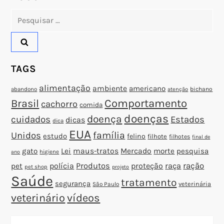
o
Pesquisar
s
por:
t
TAGS
alimentação
ambiente
americano
abandono
bichano
atenção
Brasil
Comportamento
cachorro
comida
doenças
doença
cuidados
Estados
dicas
dica
EUA
família
Unidos
estudo
felino
filhote
filhotes
final de
gato
Lei
maus-tratos
Mercado
morte
pesquisa
higiene
ano
polícia
Produtos
proteção
raça
ração
pet
pet shop
projeto
Saúde
tratamento
segurança
veterinária
São Paulo
veterinário
vídeos