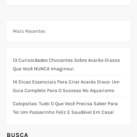
e
g
Mais Recentes
a
ç
13 Curiosidades Chocantes Sobre Acarás-Discos
ã
Que Você NUNCA Imaginou!
o
14 Dicas Essenciais Para Criar Acarás Disco: Um
Guia Completo Para O Sucesso No Aquarismo
d
Calopsitas: Tudo O Que Você Precisa Saber Para
e
Ter Um Passarinho Feliz E Saudável Em Casa!
P
BUSCA