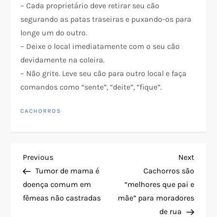
– Cada proprietário deve retirar seu cão
segurando as patas traseiras e puxando-os para
longe um do outro.
– Deixe o local imediatamente com o seu cão
devidamente na coleira.
– Não grite. Leve seu cão para outro local e faça
comandos como “sente”, “deite”, “fique”.
CACHORROS
N
Previous
Next
Previous
Next
Post
Post
Tumor de mama é
Cachorros são
a
doença comum em
“melhores que pai e
fêmeas não castradas
mãe” para moradores
v
de rua