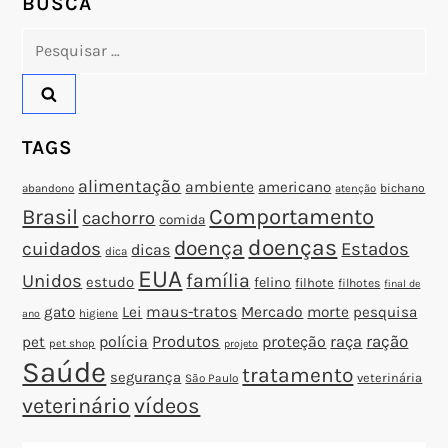
BUSCA
o
Pesquisar
por:
s
t
TAGS
alimentação
ambiente
americano
abandono
bichano
atenção
Brasil
Comportamento
cachorro
comida
doenças
doença
cuidados
Estados
dicas
dica
EUA
família
Unidos
estudo
felino
filhote
filhotes
final de
gato
Lei
maus-tratos
Mercado
morte
pesquisa
higiene
ano
polícia
Produtos
proteção
raça
ração
pet
pet shop
projeto
Saúde
tratamento
segurança
veterinária
São Paulo
veterinário
vídeos