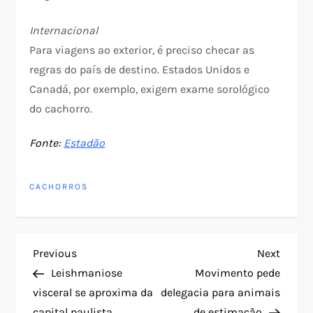
Internacional
Para viagens ao exterior, é preciso checar as
regras do país de destino. Estados Unidos e
Canadá, por exemplo, exigem exame sorológico
do cachorro.
Fonte:
Estadão
CACHORROS
N
Previous
Next
Previous
Next
Post
Post
Leishmaniose
Movimento pede
a
visceral se aproxima da
delegacia para animais
capital paulista
de estimação