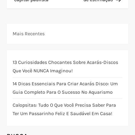
v
e
g
Mais Recentes
a
ç
13 Curiosidades Chocantes Sobre Acarás-Discos
Que Você NUNCA Imaginou!
ã
14 Dicas Essenciais Para Criar Acarás Disco: Um
o
Guia Completo Para O Sucesso No Aquarismo
d
Calopsitas: Tudo O Que Você Precisa Saber Para
Ter Um Passarinho Feliz E Saudável Em Casa!
e
P