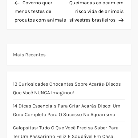
Post
Post
Governo quer
Queimadas colocam em
a
menos testes de
risco vida de animais
produtos com animais
silvestres brasileiros
v
e
g
Mais Recentes
a
ç
13 Curiosidades Chocantes Sobre Acarás-Discos
Que Você NUNCA Imaginou!
ã
14 Dicas Essenciais Para Criar Acarás Disco: Um
o
Guia Completo Para O Sucesso No Aquarismo
d
Calopsitas: Tudo O Que Você Precisa Saber Para
Ter Um Passarinho Feliz E Saudável Em Casa!