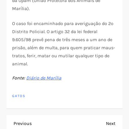
da Upam (União Protetora dos Animais de
Marília).
O caso foi encaminhado para averiguação do 2º
Distrito Policial. O artigo 32 da lei federal
9.605/98 prevê pena de três meses a um ano de
prisão, além de multa, para quem praticar maus-
tratos, ferir, matar ou mutilar qualquer tipo de
animal.
Fonte:
Diário de Marília
GATOS
N
Previous
Next
Previous
Next