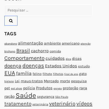
Pesquisar
por:
TAGS
alimentação
ambiente
americano
abandono
atenção
Brasil
cachorro
comida
bichano
Comportamento
cuidados
dicas
dica
doenças
doença
Estados Unidos
estudo
EUA
família
gato
felino
filhote
filhotes
final de ano
Lei
maus-tratos
Mercado
morte
pesquisa
higiene
polícia
Produtos
proteção
raça
pet
pet shop
projeto
Saúde
ração
segurança
São Paulo
veterinário
vídeos
tratamento
veterinária