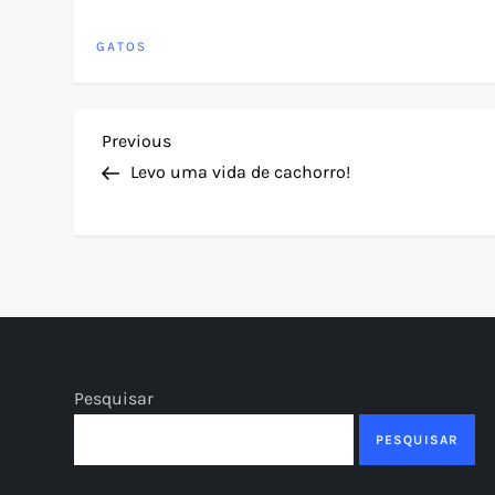
GATOS
N
Previous
Previous
Post
Levo uma vida de cachorro!
a
v
e
g
Pesquisar
a
PESQUISAR
ç