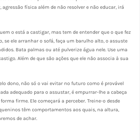
r, agressão física além de não resolver e não educar, irá
em o está a castigar, mas tem de entender que o que fez
 se ele arranhar o sofá, faça um barulho alto, o assuste
ndidos. Bata palmas ou até pulverize água nele. Use uma
stigo. Além de que são ações que ele não associa à sua
lo dono, não só o vai evitar no futuro como é provável
 nada adequado para o assustar, é empurrar-lhe a cabeça
orma firme. Ele começará a perceber. Treine-o desde
queninos têm comportamentos aos quais, na altura,
aremos de achar.