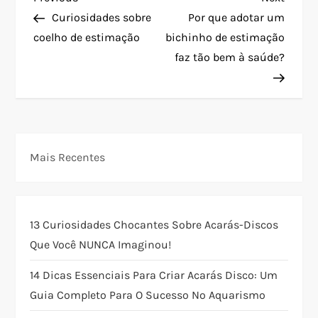
N
Post
Post
Curiosidades sobre
Por que adotar um
a
coelho de estimação
bichinho de estimação
faz tão bem à saúde?
v
e
g
Mais Recentes
a
ç
13 Curiosidades Chocantes Sobre Acarás-Discos
ã
Que Você NUNCA Imaginou!
o
14 Dicas Essenciais Para Criar Acarás Disco: Um
Guia Completo Para O Sucesso No Aquarismo
d