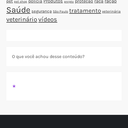
polícia
Produtos
proteção
raça
ração
pet
pet shop
projeto
Saúde
tratamento
segurança
veterinária
São Paulo
veterinário
vídeos
O que você achou desse conteúdo?
★