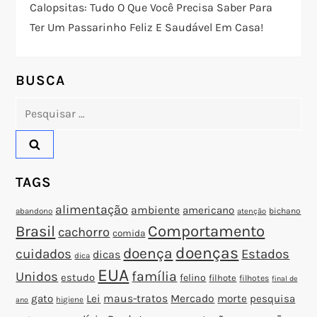
Calopsitas: Tudo O Que Você Precisa Saber Para
e
Ter Um Passarinho Feliz E Saudável Em Casa!
P
o
BUSCA
Pesquisar
s
por:
t
TAGS
alimentação
ambiente
americano
abandono
bichano
atenção
Brasil
Comportamento
cachorro
comida
doenças
doença
cuidados
Estados
dicas
dica
EUA
família
Unidos
estudo
felino
filhote
filhotes
final de
gato
Lei
maus-tratos
Mercado
morte
pesquisa
higiene
ano