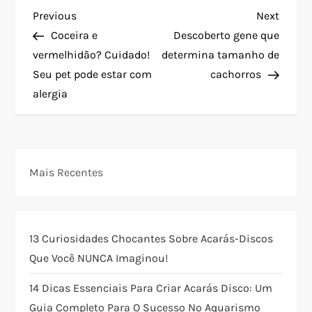
N
Previous
Next
Previous
Next
Post
Post
Coceira e
Descoberto gene que
a
vermelhidão? Cuidado!
determina tamanho de
Seu pet pode estar com
cachorros
v
alergia
e
g
Mais Recentes
a
ç
13 Curiosidades Chocantes Sobre Acarás-Discos
ã
Que Você NUNCA Imaginou!
o
14 Dicas Essenciais Para Criar Acarás Disco: Um
Guia Completo Para O Sucesso No Aquarismo