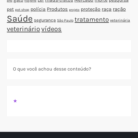
gato
Lei
maus-tratos
Mercado
morte
pesquisa
higiene
ano
polícia
Produtos
proteção
raça
ração
pet
pet shop
projeto
Saúde
tratamento
segurança
veterinária
São Paulo
veterinário
vídeos
O que você achou desse conteúdo?
★