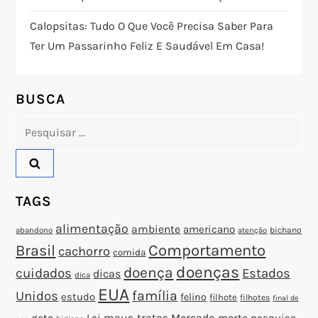
d
Calopsitas: Tudo O Que Você Precisa Saber Para
e
Ter Um Passarinho Feliz E Saudável Em Casa!
P
o
BUSCA
Pesquisar
s
por:
t
TAGS
alimentação
ambiente
americano
abandono
bichano
atenção
Brasil
Comportamento
cachorro
comida
doenças
doença
cuidados
Estados
dicas
dica
EUA
família
Unidos
estudo
felino
filhote
filhotes
final de