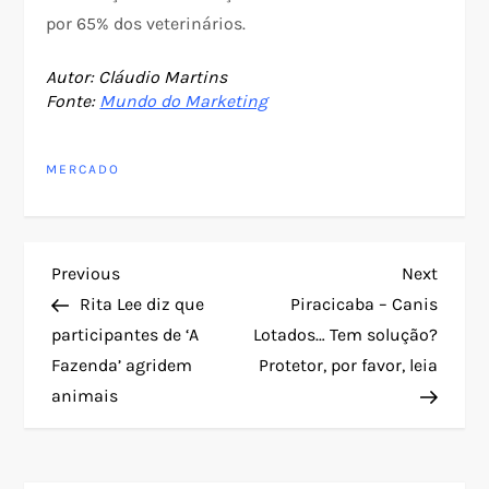
por 65% dos veterinários.
Autor: Cláudio Martins
Fonte:
Mundo do Marketing
MERCADO
N
Previous
Next
Previous
Next
Post
Post
Rita Lee diz que
Piracicaba – Canis
a
participantes de ‘A
Lotados… Tem solução?
Fazenda’ agridem
Protetor, por favor, leia
v
animais
e
g