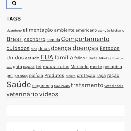
t
TAGS
alimentação
ambiente
americano
abandono
bichano
atenção
Brasil
Comportamento
cachorro
comida
doenças
doença
cuidados
Estados
dicas
dica
EUA
família
Unidos
estudo
felino
filhote
filhotes
final de
gato
Lei
maus-tratos
Mercado
morte
pesquisa
higiene
ano
polícia
Produtos
proteção
raça
ração
pet
pet shop
projeto
Saúde
tratamento
segurança
veterinária
São Paulo
veterinário
vídeos