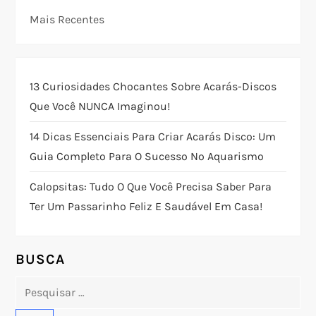
Mais Recentes
a
ç
13 Curiosidades Chocantes Sobre Acarás-Discos
ã
Que Você NUNCA Imaginou!
o
14 Dicas Essenciais Para Criar Acarás Disco: Um
Guia Completo Para O Sucesso No Aquarismo
d
Calopsitas: Tudo O Que Você Precisa Saber Para
e
Ter Um Passarinho Feliz E Saudável Em Casa!
P
o
BUSCA
Pesquisar
s
por: