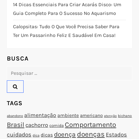
o
14 Dicas Essenciais Para Criar Acarás Disco: Um
Guia Completo Para O Sucesso No Aquarismo
d
Calopsitas: Tudo O Que Você Precisa Saber Para
e
Ter Um Passarinho Feliz E Saudável Em Casa!
P
o
BUSCA
Pesquisar
s
por:
t
TAGS
alimentação
ambiente
americano
abandono
bichano
atenção
Brasil
Comportamento
cachorro
comida
doenças
doença
cuidados
Estados
dicas
dica