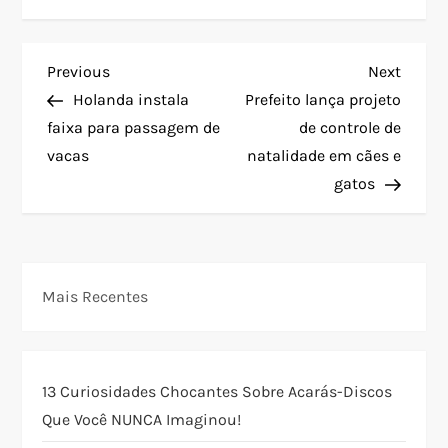
N
Previous
Next
Previous
Next
Post
Post
Holanda instala
Prefeito lança projeto
a
faixa para passagem de
de controle de
vacas
natalidade em cães e
v
gatos
e
g
Mais Recentes
a
ç
13 Curiosidades Chocantes Sobre Acarás-Discos
ã
Que Você NUNCA Imaginou!