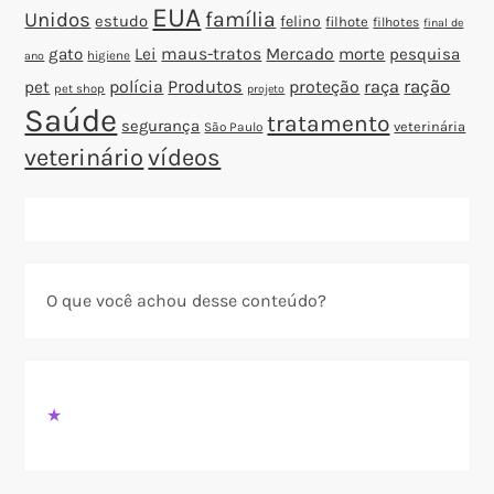
EUA
família
Unidos
estudo
felino
filhote
filhotes
final de
gato
Lei
maus-tratos
Mercado
morte
pesquisa
higiene
ano
polícia
Produtos
proteção
raça
ração
pet
pet shop
projeto
Saúde
tratamento
segurança
veterinária
São Paulo
veterinário
vídeos
O que você achou desse conteúdo?
★