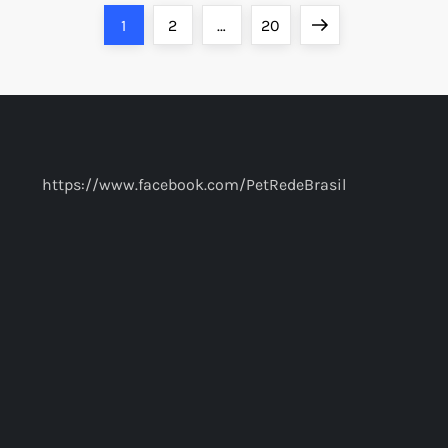
Page
Page
Page
Next
1
2
…
20
page
https://www.facebook.com/PetRedeBrasil