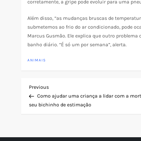
corretamente, a gripe pode evoluir para uma pn
Além disso, “as mudanças bruscas de temperatura
submetemos ao frio do ar condicionado, pode oca
Marcus Gusmão. Ele explica que outro problema
banho diário. “É só um por semana”, alerta.
ANIMAIS
N
Previous
Previous
Post
Como ajudar uma criança a lidar com a mort
a
seu bichinho de estimação
v
e