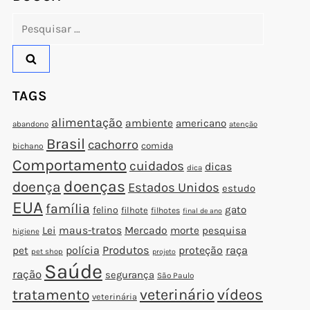
Pesquisar
por:
TAGS
alimentação
ambiente
americano
abandono
atenção
Brasil
cachorro
comida
bichano
Comportamento
cuidados
dicas
dica
doenças
doença
Estados Unidos
estudo
EUA
família
gato
felino
filhote
filhotes
final de ano
Lei
maus-tratos
Mercado
morte
pesquisa
higiene
polícia
Produtos
proteção
raça
pet
pet shop
projeto
Saúde
ração
segurança
São Paulo
veterinário
vídeos
tratamento
veterinária