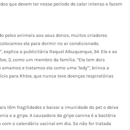
ados que devem ter nesse período de calor intenso e fazem
do pelos animais aos seus donos, muitos criadores
, colocamos ela para dormir no ar condicionado.
xplica a publicitária Raquel Albuquerque, 34. Ela e as
Khloe, 3, como um membro da família. “Ela tem dois
a amamos e tratamos ela como uma ‘lady’”, brinca a
fício para Khloe, que nunca teve doenças respiratórias
s têm fragilidades e baixar a imunidade do pet o deixa
nia e a gripe. A causadora da gripe canina é a bactéria
a com o calendário vacinal em dia. Se não for tratada