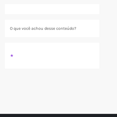
O que você achou desse conteúdo?
★
t
t