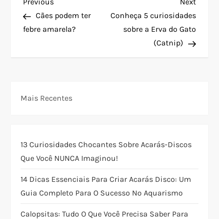
N
Previous
Next
Previous
Next
Post
Post
Cães podem ter
Conheça 5 curiosidades
a
febre amarela?
sobre a Erva do Gato
(Catnip)
v
e
g
Mais Recentes
a
ç
13 Curiosidades Chocantes Sobre Acarás-Discos
Que Você NUNCA Imaginou!
ã
14 Dicas Essenciais Para Criar Acarás Disco: Um
o
Guia Completo Para O Sucesso No Aquarismo
d
Calopsitas: Tudo O Que Você Precisa Saber Para