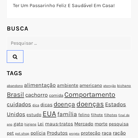
Ter Um Passarinho Feliz E Saudável Em Casa!
e
P
BUSCA
o
Pesquisar
por:
s
t
TAGS
alimentação
ambiente
americano
abandono
bichano
atenção
Brasil
Comportamento
cachorro
comida
doenças
doença
cuidados
Estados
dicas
dica
EUA
família
Unidos
estudo
felino
filhote
filhotes
final de
gato
Lei
maus-tratos
Mercado
morte
pesquisa
higiene
ano
polícia
Produtos
proteção
raça
ração
pet
pet shop
projeto