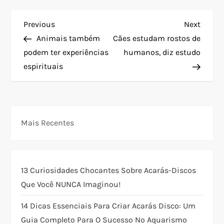
N
Previous
Next
Previous
Next
Post
Post
Animais também
Cães estudam rostos de
a
podem ter experiências
humanos, diz estudo
espirituais
v
e
g
Mais Recentes
a
ç
13 Curiosidades Chocantes Sobre Acarás-Discos
Que Você NUNCA Imaginou!
ã
14 Dicas Essenciais Para Criar Acarás Disco: Um
o
Guia Completo Para O Sucesso No Aquarismo