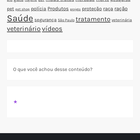
polícia
Produtos
proteção
raça
ração
pet
pet shop
projeto
Saúde
tratamento
segurança
veterinária
São Paulo
veterinário
vídeos
O que você achou desse conteúdo?
★