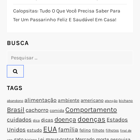
d
Calopsitas: Tudo O Que Você Precisa Saber Para
Ter Um Passarinho Feliz E Saudável Em Casa!
e
P
BUSCA
o
Pesquisar
por:
s
t
TAGS
alimentação
ambiente
americano
abandono
bichano
atenção
Brasil
Comportamento
cachorro
comida
doenças
doença
cuidados
Estados
dicas
dica
EUA
família
Unidos
estudo
felino
filhote
filhotes
final de
gato
Lei
maus-tratos
Mercado
morte
pesquisa
higiene
ano