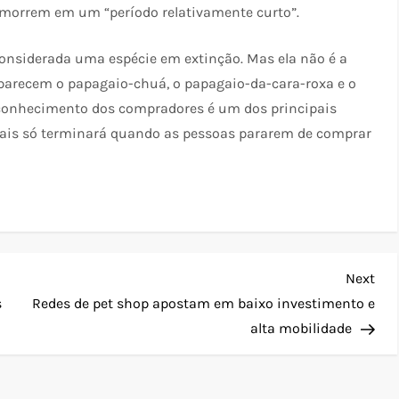
s morrem em um “período relativamente curto”.
onsiderada uma espécie em extinção. Mas ela não é a
 aparecem o papagaio-chuá, o papagaio-da-cara-roxa e o
e conhecimento dos compradores é um dos principais
imais só terminará quando as pessoas pararem de comprar
Nex
Next
Pos
s
Redes de pet shop apostam em baixo investimento e
alta mobilidade