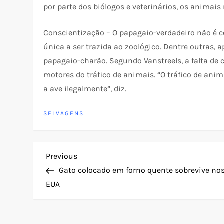
por parte dos biólogos e veterinários, os animai
Conscientização – O papagaio-verdadeiro não é c
única a ser trazida ao zoológico. Dentre outras,
papagaio-charão. Segundo Vanstreels, a falta d
motores do tráfico de animais. “O tráfico de an
a ave ilegalmente”, diz.
SELVAGENS
N
Previous
Previous
Post
Gato colocado em forno quente sobrevive no
a
EUA
v