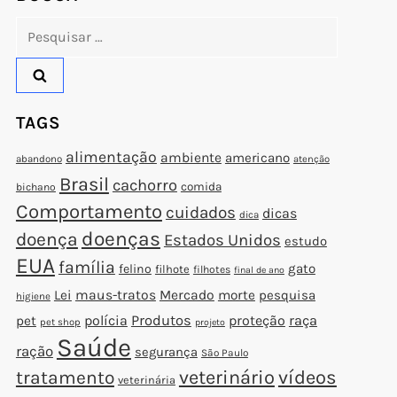
Pesquisar
por:
TAGS
alimentação
ambiente
americano
abandono
atenção
Brasil
cachorro
comida
bichano
Comportamento
cuidados
dicas
dica
doenças
doença
Estados Unidos
estudo
EUA
família
gato
felino
filhote
filhotes
final de ano
Lei
maus-tratos
Mercado
morte
pesquisa
higiene
polícia
Produtos
proteção
raça
pet
pet shop
projeto
Saúde
ração
segurança
São Paulo
veterinário
vídeos
tratamento
veterinária