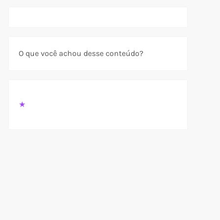
O que você achou desse conteúdo?
★
t
t