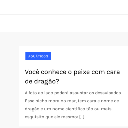
Skip
Pet Rede
O portal do seu pet desde 2005
to
content
AQUÁTICOS
Você conhece o peixe com cara
de dragão?
A foto ao lado poderá assustar os desavisados.
Esse bicho mora no mar, tem cara e nome de
dragão e um nome científico tão ou mais
esquisito que ele mesmo: […]