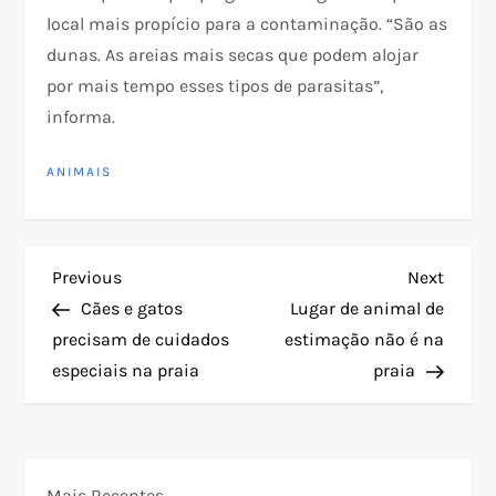
local mais propício para a contaminação. “São as
dunas. As areias mais secas que podem alojar
por mais tempo esses tipos de parasitas”,
informa.
ANIMAIS
N
Previous
Next
Previous
Next
Post
Post
Cães e gatos
Lugar de animal de
a
precisam de cuidados
estimação não é na
especiais na praia
praia
v
e
g
Mais Recentes