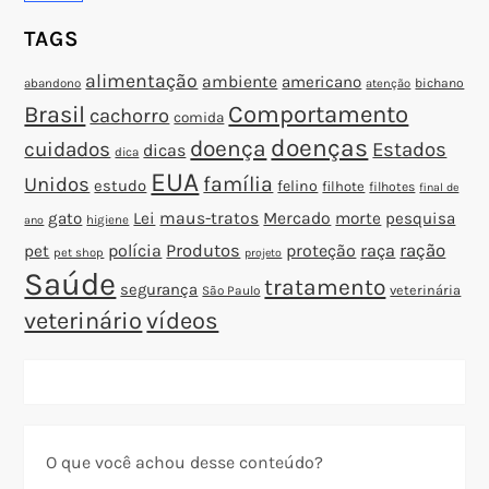
t
TAGS
alimentação
ambiente
americano
abandono
bichano
atenção
Brasil
Comportamento
cachorro
comida
doenças
doença
cuidados
Estados
dicas
dica
EUA
família
Unidos
estudo
felino
filhote
filhotes
final de
gato
Lei
maus-tratos
Mercado
morte
pesquisa
higiene
ano
polícia
Produtos
proteção
raça
ração
pet
pet shop
projeto
Saúde
tratamento
segurança
veterinária
São Paulo
veterinário
vídeos
O que você achou desse conteúdo?