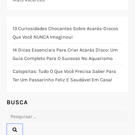
a
ç
13 Curiosidades Chocantes Sobre Acarás-Discos
Que Você NUNCA Imaginou!
ã
14 Dicas Essenciais Para Criar Acarás Disco: Um
o
Guia Completo Para O Sucesso No Aquarismo
d
Calopsitas: Tudo O Que Você Precisa Saber Para
Ter Um Passarinho Feliz E Saudável Em Casa!
e
P
BUSCA
o
Pesquisar
por:
s