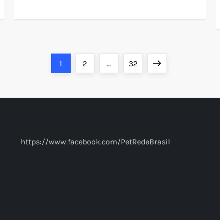
Page
Page
Page
Next
1
2
…
32
page
https://www.facebook.com/PetRedeBrasil