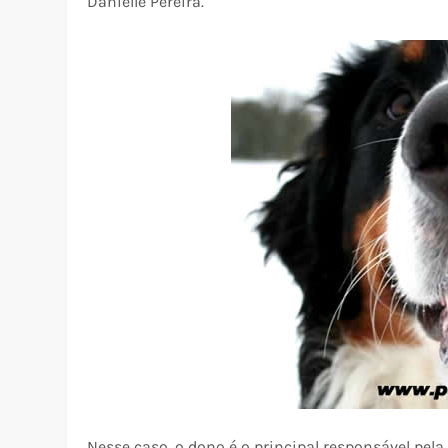
Danielle Pereira.
Nesse caso, o dono é o principal responsável pela