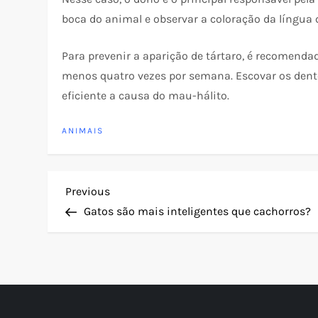
boca do animal e observar a coloração da língua q
Para prevenir a aparição de tártaro, é recomenda
menos quatro vezes por semana. Escovar os dentes
eficiente a causa do mau-hálito.
ANIMAIS
N
Previous
Previous
Post
Gatos são mais inteligentes que cachorros?
a
v
e