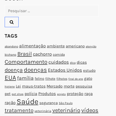
Pesquisar
por:
TAGS
alimentação
ambiente
americano
abandono
atenção
Brasil
cachorro
comida
bichano
Comportamento
cuidados
dicas
dica
doenças
doença
Estados Unidos
estudo
EUA
família
gato
felino
filhote
filhotes
final de ano
Lei
maus-tratos
Mercado
morte
pesquisa
higiene
polícia
Produtos
proteção
raça
pet
pet shop
projeto
Saúde
ração
segurança
São Paulo
veterinário
vídeos
tratamento
veterinária