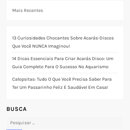
g
Mais Recentes
a
ç
13 Curiosidades Chocantes Sobre Acarás-Discos
Que Você NUNCA Imaginou!
ã
14 Dicas Essenciais Para Criar Acarás Disco: Um
o
Guia Completo Para O Sucesso No Aquarismo
d
Calopsitas: Tudo O Que Você Precisa Saber Para
Ter Um Passarinho Feliz E Saudável Em Casa!
e
P
BUSCA
o
Pesquisar
por: