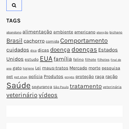
s
t
TAGS
alimentação
ambiente
americano
abandono
bichano
atenção
Brasil
Comportamento
cachorro
comida
doenças
doença
cuidados
Estados
dicas
dica
EUA
família
Unidos
estudo
felino
filhote
filhotes
final de
gato
Lei
maus-tratos
Mercado
morte
pesquisa
higiene
ano
polícia
Produtos
proteção
raça
ração
pet
pet shop
projeto
Saúde
tratamento
segurança
veterinária
São Paulo
veterinário
vídeos