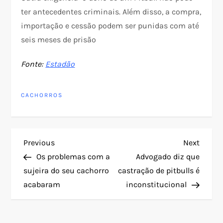
ter antecedentes criminais. Além disso, a compra,
importação e cessão podem ser punidas com até
seis meses de prisão
Fonte:
Estadão
CACHORROS
N
Previous
Next
Previous
Next
Post
Post
Os problemas com a
Advogado diz que
a
sujeira do seu cachorro
castração de pitbulls é
acabaram
inconstitucional
v
e