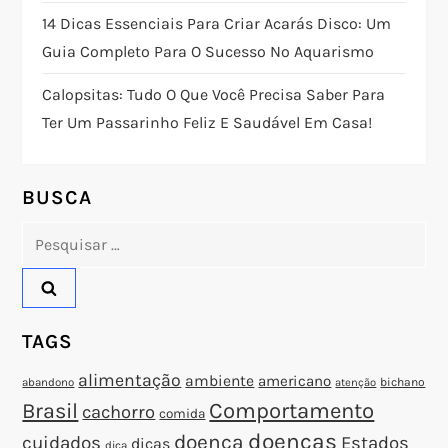
o
14 Dicas Essenciais Para Criar Acarás Disco: Um
Guia Completo Para O Sucesso No Aquarismo
d
Calopsitas: Tudo O Que Você Precisa Saber Para
e
Ter Um Passarinho Feliz E Saudável Em Casa!
P
o
BUSCA
Pesquisar
s
por:
t
TAGS
alimentação
ambiente
americano
abandono
bichano
atenção
Brasil
Comportamento
cachorro
comida
doenças
doença
cuidados
Estados
dicas
dica