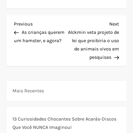
N
Previous
Next
Previous
Next
Post
Post
As crianças querem
Alckmin veta projeto de
a
um hamster, e agora?
lei que proibiria o uso
de animais vivos em
v
pesquisas
e
g
Mais Recentes
a
ç
13 Curiosidades Chocantes Sobre Acarás-Discos
ã
Que Você NUNCA Imaginou!