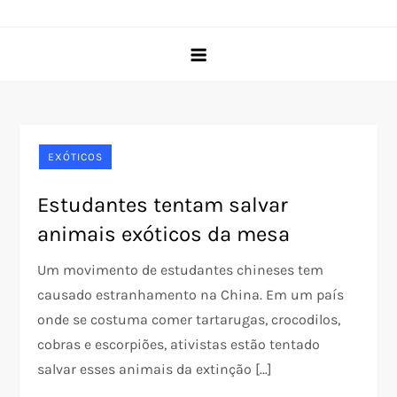
Skip
Pet Rede
O portal do seu pet desde 2005
to
content
EXÓTICOS
Estudantes tentam salvar
animais exóticos da mesa
Um movimento de estudantes chineses tem
causado estranhamento na China. Em um país
onde se costuma comer tartarugas, crocodilos,
cobras e escorpiões, ativistas estão tentado
salvar esses animais da extinção […]