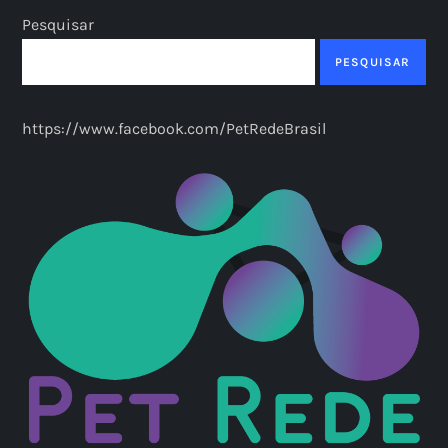
n
Pesquisar
a
PESQUISAR
ç
https://www.facebook.com/PetRedeBrasil
ã
o
d
e
p
o
s