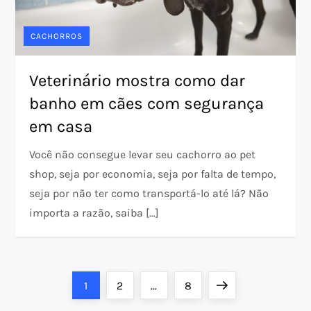
CACHORROS
Veterinário mostra como dar
banho em cães com segurança
em casa
Você não consegue levar seu cachorro ao pet
shop, seja por economia, seja por falta de tempo,
seja por não ter como transportá-lo até lá? Não
importa a razão, saiba […]
P
Page
Page
Page
Next
1
2
…
8