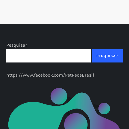
a
page
g
i
n
Pesquisar
a
PESQUISAR
ç
https://www.facebook.com/PetRedeBrasil
ã
o
d
e