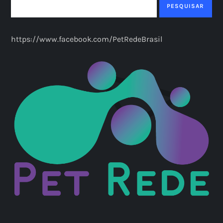
a
PESQUISAR
ç
https://www.facebook.com/PetRedeBrasil
ã
o
d
e
p
o
s
t