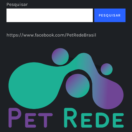
n
Pesquisar
a
PESQUISAR
ç
https://www.facebook.com/PetRedeBrasil
ã
o
d
e
p
o
s