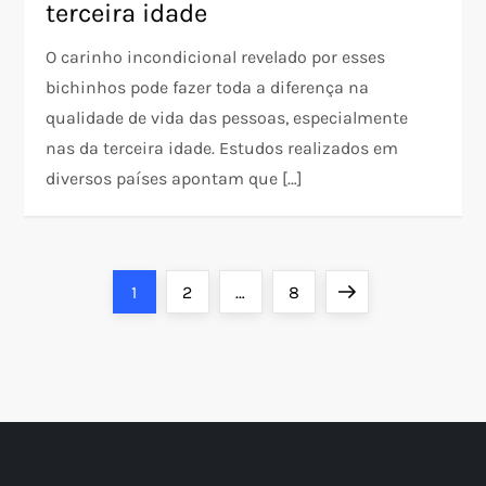
terceira idade
O carinho incondicional revelado por esses
bichinhos pode fazer toda a diferença na
qualidade de vida das pessoas, especialmente
nas da terceira idade. Estudos realizados em
diversos países apontam que […]
P
Page
Page
Page
Next
1
2
…
8
a
page
g
i