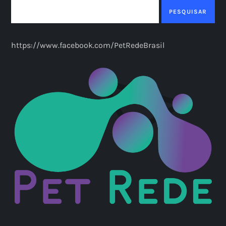
a
PESQUISAR
ç
https://www.facebook.com/PetRedeBrasil
ã
o
d
e
p
o
s