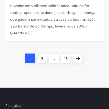
Cavalos com alimentação inadequada estão
mais propensos às doenças, conheça as doenças
que podem ser evitadas através da boa nutrição
São Bernardo do Campo, fevereiro de 2018 –
Quando o […]
P
Page
Page
Page
Next
1
2
…
13
a
page
g
i
n
Pesquisar