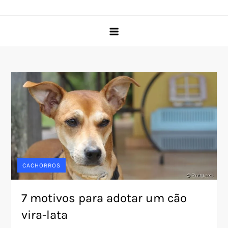
Skip
Pet Rede
O portal do seu pet desde 2005
to
content
CACHORROS
7 motivos para adotar um cão
vira-lata