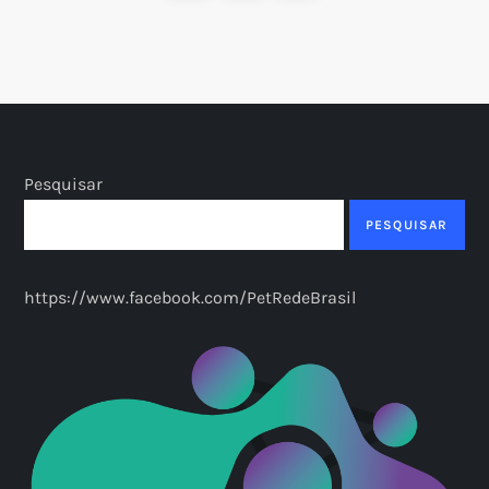
a
page
g
i
n
Pesquisar
a
PESQUISAR
ç
https://www.facebook.com/PetRedeBrasil
ã
o
d
e