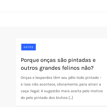
Skip
Pet Rede
O portal do seu pet desde 2005
to
content
GATOS
Porque onças são pintadas e
outros grandes felinos não?
Onças e leopardos têm seu pêlo todo pintado –
e isso não acontece, obviamente, para atrair a
caça ilegal. A sugestão mais aceita pelo motivo
do pelo pintado dos bichos […]