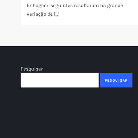
linhagens seguintes resultaram na grande
variação de […]
Pesquisar
PESQUISAR