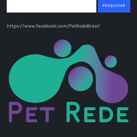
a
PESQUISAR
ç
https://www.facebook.com/PetRedeBrasil
ã
o
d
e
p
o
s
t