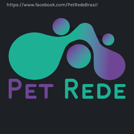
ç
https://www.facebook.com/PetRedeBrasil
ã
o
d
e
p
o
s
t
s