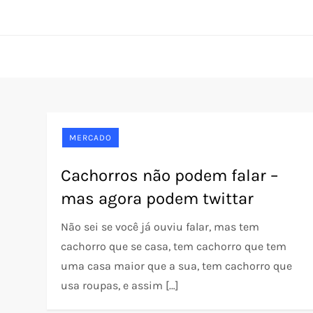
Skip
Pet Rede
O portal do seu pet desde 2005
to
content
MERCADO
Cachorros não podem falar –
mas agora podem twittar
Não sei se você já ouviu falar, mas tem
cachorro que se casa, tem cachorro que tem
uma casa maior que a sua, tem cachorro que
usa roupas, e assim […]