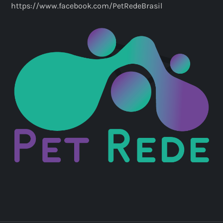
https://www.facebook.com/PetRedeBrasil
ã
o
d
e
p
o
s
t
s