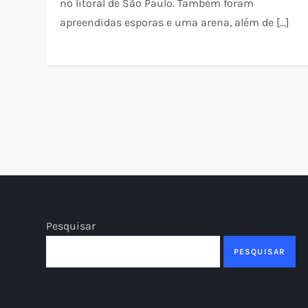
no litoral de São Paulo. Também foram
apreendidas esporas e uma arena, além de […]
P
a
g
i
Pesquisar
n
PESQUISAR
a