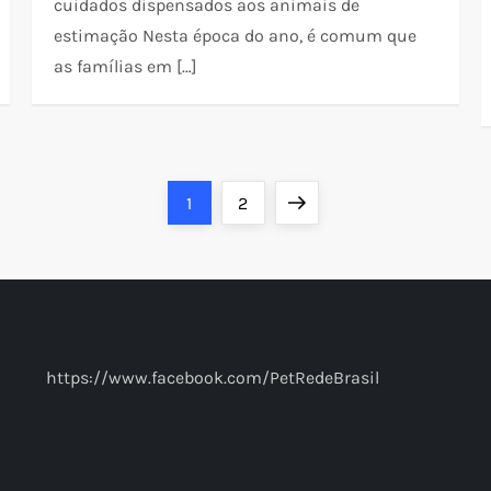
cuidados dispensados aos animais de
estimação Nesta época do ano, é comum que
as famílias em […]
Page
Page
Next
1
2
page
https://www.facebook.com/PetRedeBrasil