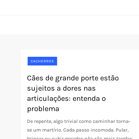
Skip
Pet Rede
O portal do seu pet desde 2005
to
content
CACHORROS
Cães de grande porte estão
sujeitos a dores nas
articulações: entenda o
problema
De repente, algo trivial como caminhar torna-
se um martírio. Cada passo incomoda. Pular,
brincar ou subir escadas não são mais tarefas