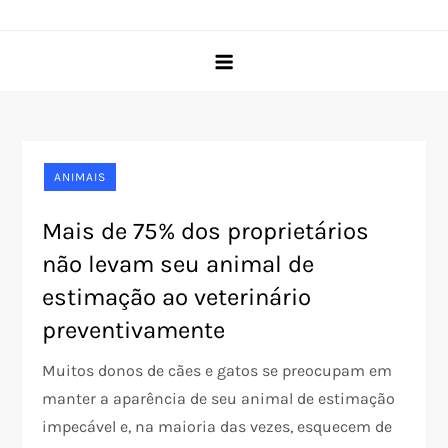
Skip
Pet Rede
O portal do seu pet desde 2005
to
content
ANIMAIS
Mais de 75% dos proprietários
não levam seu animal de
estimação ao veterinário
preventivamente
Muitos donos de cães e gatos se preocupam em
manter a aparência de seu animal de estimação
impecável e, na maioria das vezes, esquecem de