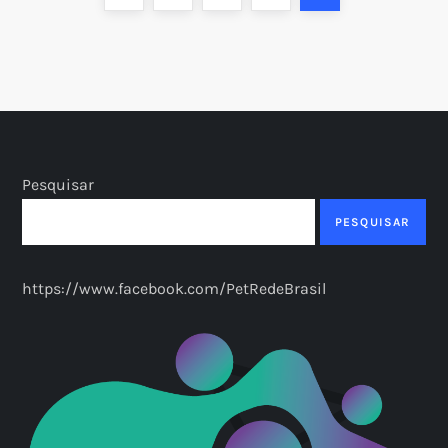
a
page
g
i
n
Pesquisar
a
PESQUISAR
ç
https://www.facebook.com/PetRedeBrasil
ã
o
d