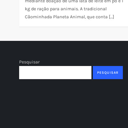
mediante doação de uma lata de leite em pó e 1
kg de ração para animais. A tradicional
Cãominhada Planeta Animal, que conta […]
Pesquisar
PESQUISAR