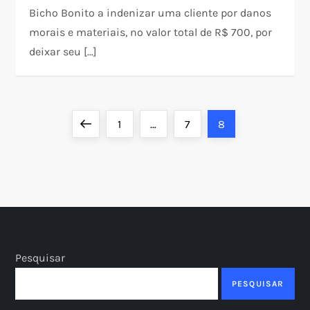
Bicho Bonito a indenizar uma cliente por danos
morais e materiais, no valor total de R$ 700, por
deixar seu […]
P
Previous
Page
Page
Page
1
…
7
8
a
page
g
i
n
Pesquisar
a
PESQUISAR