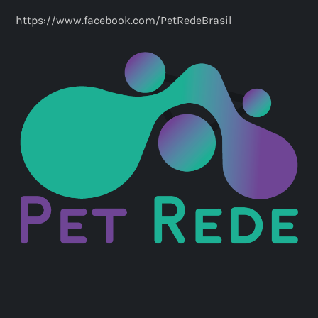
ç
https://www.facebook.com/PetRedeBrasil
ã
o
d
e
p
o
s
t
s