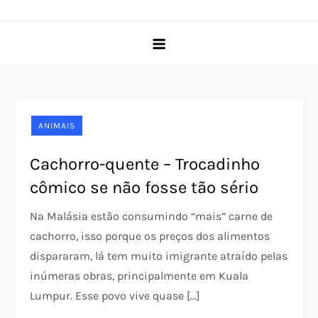
Skip
Pet Rede
O portal do seu pet desde 2005
to
content
ANIMAIS
Cachorro-quente – Trocadinho
cômico se não fosse tão sério
Na Malásia estão consumindo “mais” carne de
cachorro, isso porque os preços dos alimentos
dispararam, lá tem muito imigrante atraído pelas
inúmeras obras, principalmente em Kuala
Lumpur. Esse povo vive quase […]