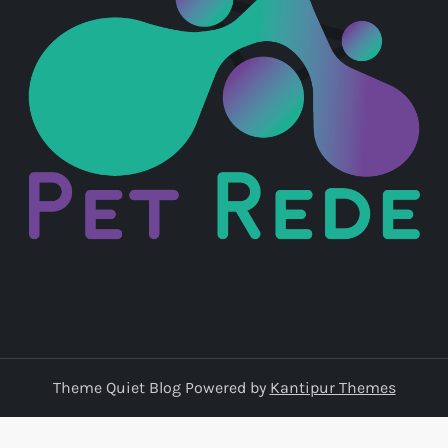
o
d
e
p
o
s
t
s
Theme Quiet Blog Powered by
Kantipur Themes